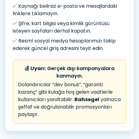
✅ Kaynağı belirsiz e-posta ve mesajlardaki
linklere tıklamayın.
✅ Şifre, kart bilgisi veya kimlik görüntüsü
isteyen sayfaları derhal kapatın.
✅ Resmî sosyal medya hesaplarımızı takip
ederek güncel giriş adresini teyit edin.
💰
Uyarı:
Gerçek dışı kampanyalara
kanmayın.
Dolandırıcılar “dev bonus”, “garanti
kazanç” gibi kulağa hoş gelen vaatlerle
kullanıcıları yanıltabilir.
Bahsegel
yalnızca
şeffaf ve doğrulanabilir promosyonları
paylaşır.